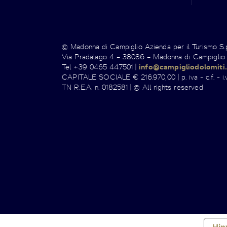
© Madonna di Campiglio Azienda per il Turismo S
Via Pradalago 4 – 38086 – Madonna di Campiglio
Tel +39 0465 447501 |
info@campigliodolomiti.
CAPITALE SOCIALE € 216.970,00 | p. iva - c.f. - i.v
TN R.E.A. n. 0182581 | © All rights reserved