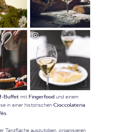
if-Buffet
Fingerfood
mit
und einem
Cioccolateria
e in einer historischen
fés
.
der Tanzfläche auszutoben, organisieren