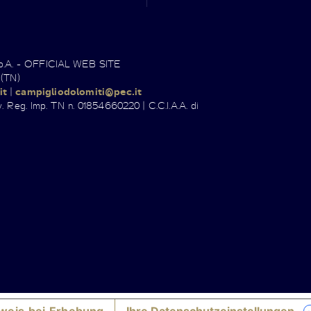
.p.A. - OFFICIAL WEB SITE
 (TN)
it
|
campigliodolomiti@pec.it
. Reg. Imp. TN n. 01854660220 | C.C.I.A.A. di