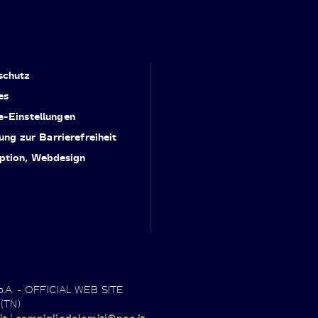
schutz
es
e-Einstellungen
ung zur Barrierefreiheit
ption, Webdesign
.p.A. - OFFICIAL WEB SITE
 (TN)
it
|
campigliodolomiti@pec.it