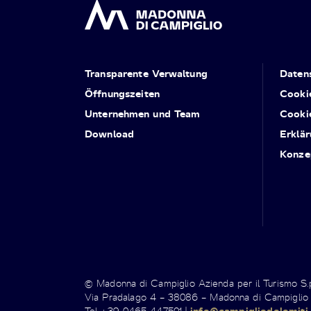
Transparente Verwaltung
Daten
Öffnungszeiten
Cooki
Unternehmen und Team
Cooki
Download
Erklär
Konze
© Madonna di Campiglio Azienda per il Turismo S
Via Pradalago 4 – 38086 – Madonna di Campiglio
Tel +39 0465 447501 |
info@campigliodolomiti.