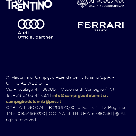
© Madonna di Campiglio Azienda per il Turismo S.p.A. -
OFFICIAL WEB SITE
Via Pradalago 4 – 38086 – Madonna di Campiglio (TN)
Tel +39 0465 447501 |
info@campigliodolomiti.it
|
campigliodolomiti@pec.it
CAPITALE SOCIALE € 216.970,00 | p. iva - c.f. - i.v. Reg. Imp.
TN n. 01854660220 | C.C.I.A.A. di TN R.E.A. n. 0182581 | © All
rights reserved