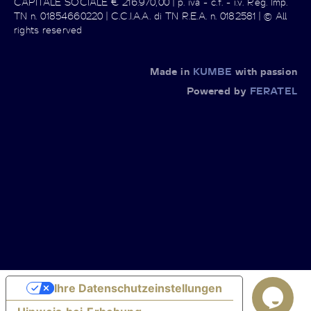
CAPITALE SOCIALE € 216.970,00 | p. iva - c.f. - i.v. Reg. Imp.
TN n. 01854660220 | C.C.I.A.A. di TN R.E.A. n. 0182581 | © All
rights reserved
Made in
KUMBE
with passion
Powered by
FERATEL
Ihre Datenschutzeinstellungen