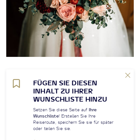
FÜGEN SIE DIESEN
INHALT ZU IHRER
WUNSCHLISTE HINZU
Setzen Sie diese Seite auf
Ihre
Wunschliste
! Erstellen Sie Ihre
Reiseroute, speichern Sie sie für später
oder teilen Sie sie.