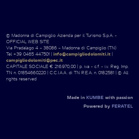
© Madonna di Campiglio Azienda per il Turismo S.p.A. -
OFFICIAL WEB SITE
Via Pradalago 4 – 38086 – Madonna di Campiglio (TN)
Tel +39 0465 447501 |
info@campigliodolomiti.it
|
campigliodolomiti@pec.it
CAPITALE SOCIALE € 216.970,00 | p. iva - c.f. - i.v. Reg. Imp.
TN n. 01854660220 | C.C.I.A.A. di TN R.E.A. n. 0182581 | © All
rights reserved
Made in
KUMBE
with passion
Powered by
FERATEL