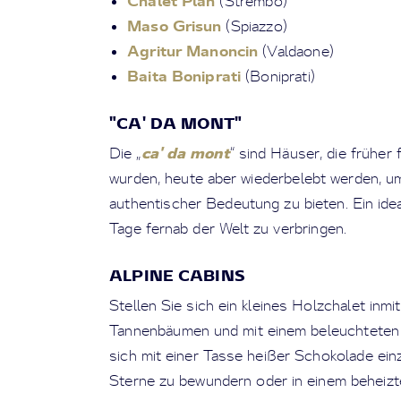
Chalet Plan
(Strembo)
Maso Grisun
(Spiazzo)
Agritur Manoncin
(Valdaone)
Baita Boniprati
(Boniprati)
"CA' DA MONT"
ca' da mont
Die „
“ sind Häuser, die früher
wurden, heute aber wiederbelebt werden, um
authentischer Bedeutung zu bieten. Ein ide
Tage fernab der Welt zu verbringen.
ALPINE CABINS
Stellen Sie sich ein kleines Holzchalet inm
Tannenbäumen und mit einem beleuchteten 
sich mit einer Tasse heißer Schokolade einz
Sterne zu bewundern oder in einem beheizt