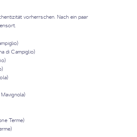
thentizität vorherrschen. Nach ein paar
zensort.
mpiglio)
a di Campiglio)
io)
o)
ola)
 Mavignola)
one Terme)
erme)