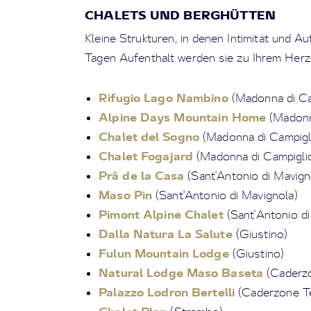
CHALETS UND BERGHÜTTEN
Kleine Strukturen, in denen Intimität und Au
Tagen Aufenthalt werden sie zu Ihrem Her
Rifugio Lago Nambino
(Madonna di Ca
Alpine Days Mountain Home
(Madonn
Chalet del Sogno
(Madonna di Campigl
Chalet Fogajard
(Madonna di Campigli
Prà de la Casa
(Sant'Antonio di Mavign
Maso Pin
(Sant'Antonio di Mavignola)
Pimont Alpine Chalet
(Sant'Antonio di
Dalla Natura La Salute
(Giustino)
Fulun Mountain Lodge
(Giustino)
Natural Lodge Maso Baseta
(Caderz
Palazzo Lodron Bertelli
(Caderzone T