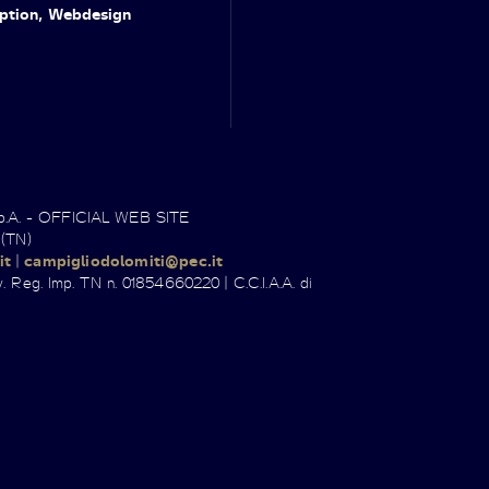
ption, Webdesign
.p.A. - OFFICIAL WEB SITE
 (TN)
it
|
campigliodolomiti@pec.it
. Reg. Imp. TN n. 01854660220 | C.C.I.A.A. di