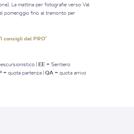
ione). La mattina per fotografie verso Val
 pomeriggio fino al tramonto per
I consigli del PRO
“
”
EE
escursionistico |
= Sentiero
P
QA
= quota partenza |
= quota arrivo