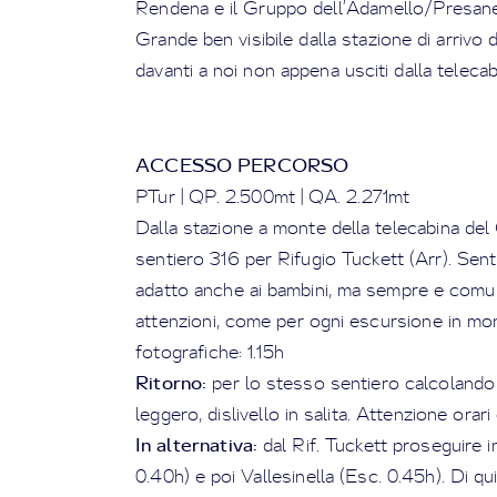
Rendena e il Gruppo dell’Adamello/Presanel
Grande ben visibile dalla stazione di arrivo
davanti a noi non appena usciti dalla telecab
ACCESSO PERCORSO
PTur | QP. 2.500mt | QA. 2.271mt
Dalla stazione a monte della telecabina del 
sentiero 316 per Rifugio Tuckett (Arr). Sentie
adatto anche ai bambini, ma sempre e comu
attenzioni, come per ogni escursione in m
fotografiche: 1.15h
Ritorno:
per lo stesso sentiero calcolando 
leggero, dislivello in salita. Attenzione ora
In alternativa:
dal Rif. Tuckett proseguire i
0.40h) e poi Vallesinella (Esc. 0.45h). Di q