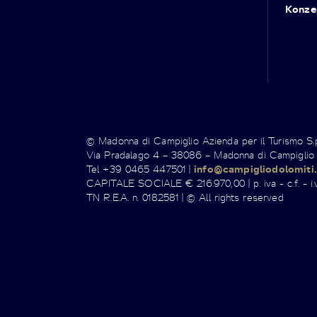
Konze
© Madonna di Campiglio Azienda per il Turismo S
Via Pradalago 4 – 38086 – Madonna di Campiglio
Tel +39 0465 447501 |
info@campigliodolomiti.
CAPITALE SOCIALE € 216.970,00 | p. iva - c.f. - i.v
TN R.E.A. n. 0182581 | © All rights reserved