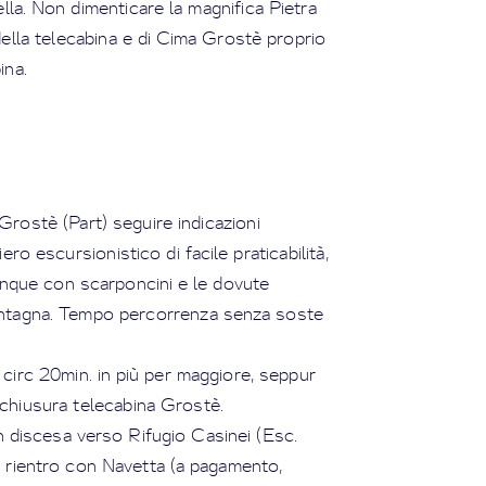
la. Non dimenticare la magnifica Pietra
 della telecabina e di Cima Grostè proprio
ina.
Grostè (Part) seguire indicazioni
ro escursionistico di facile praticabilità,
nque con scarponcini e le dovute
ontagna. Tempo percorrenza senza soste
circ 20min. in più per maggiore, seppur
ri chiusura telecabina Grostè.
n discesa verso Rifugio Casinei (Esc.
ui rientro con Navetta (a pagamento,