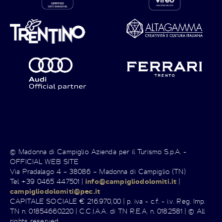
© Madonna di Campiglio Azienda per il Turismo S.p.A. -
OFFICIAL WEB SITE
Via Pradalago 4 – 38086 – Madonna di Campiglio (TN)
Tel +39 0465 447501 |
info@campigliodolomiti.it
|
campigliodolomiti@pec.it
CAPITALE SOCIALE € 216.970,00 | p. iva - c.f. - i.v. Reg. Imp.
TN n. 01854660220 | C.C.I.A.A. di TN R.E.A. n. 0182581 | © All
rights reserved