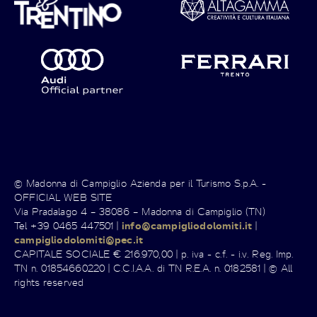
© Madonna di Campiglio Azienda per il Turismo S.p.A. -
OFFICIAL WEB SITE
Via Pradalago 4 – 38086 – Madonna di Campiglio (TN)
Tel +39 0465 447501 |
info@campigliodolomiti.it
|
campigliodolomiti@pec.it
CAPITALE SOCIALE € 216.970,00 | p. iva - c.f. - i.v. Reg. Imp.
TN n. 01854660220 | C.C.I.A.A. di TN R.E.A. n. 0182581 | © All
rights reserved