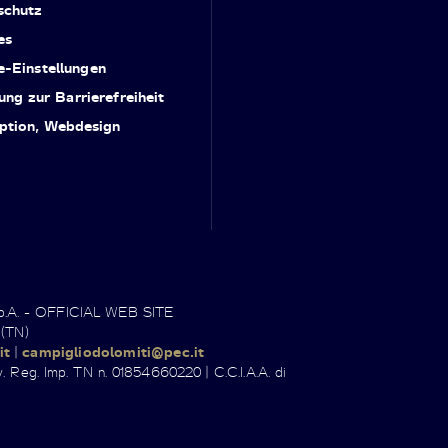
schutz
es
e-Einstellungen
ung zur Barrierefreiheit
ption, Webdesign
.p.A. - OFFICIAL WEB SITE
 (TN)
it
|
campigliodolomiti@pec.it
. Reg. Imp. TN n. 01854660220 | C.C.I.A.A. di