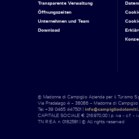
Transparente Verwaltung
Daten
Öffnungszeiten
Cooki
Unternehmen und Team
Cooki
Download
Erklär
Konze
© Madonna di Campiglio Azienda per il Turismo S
Via Pradalago 4 – 38086 – Madonna di Campiglio
Tel +39 0465 447501 |
info@campigliodolomiti.
CAPITALE SOCIALE € 216.970,00 | p. iva - c.f. - i.v
TN R.E.A. n. 0182581 | © All rights reserved