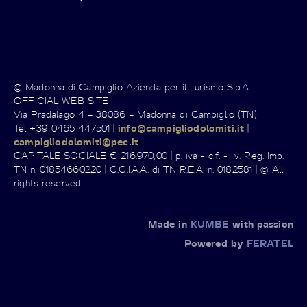
© Madonna di Campiglio Azienda per il Turismo S.p.A. -
OFFICIAL WEB SITE
Via Pradalago 4 – 38086 – Madonna di Campiglio (TN)
Tel +39 0465 447501 |
info@campigliodolomiti.it
|
campigliodolomiti@pec.it
CAPITALE SOCIALE € 216.970,00 | p. iva - c.f. - i.v. Reg. Imp.
TN n. 01854660220 | C.C.I.A.A. di TN R.E.A. n. 0182581 | © All
rights reserved
Made in
KUMBE
with passion
Powered by
FERATEL