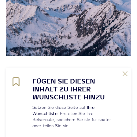
FÜGEN SIE DIESEN
INHALT ZU IHRER
WUNSCHLISTE HINZU
Setzen Sie diese Seite auf
Ihre
Wunschliste
! Erstellen Sie Ihre
Reiseroute, speichern Sie sie für später
oder teilen Sie sie.