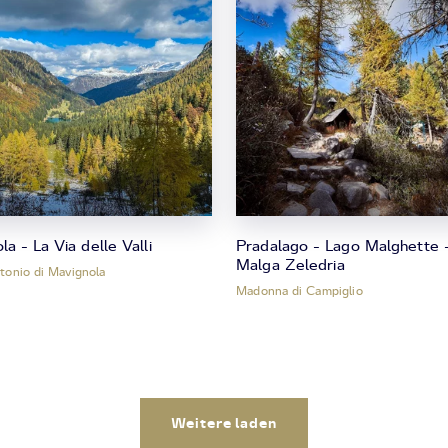
la - La Via delle Valli
Pradalago - Lago Malghette 
Malga Zeledria
tonio di Mavignola
Madonna di Campiglio
Weitere laden