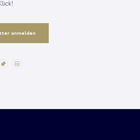
lick!
tter anmelden