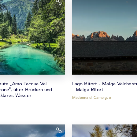
oute „Amo l'acqua Val
Lago Ritort - Malga Valchestr
one", über Brücken und
- Malga Ritort
llklares Wasser
Madonna di Campiglio