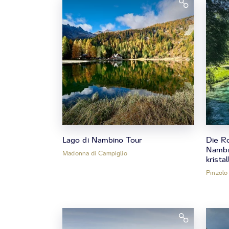
Lago di Nambino Tour
Die R
Nambr
Madonna di Campiglio
krista
Pinzolo