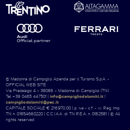
© Madonna di Campiglio Azienda per il Turismo S.p.A. -
OFFICIAL WEB SITE
Via Pradalago 4 – 38086 – Madonna di Campiglio (TN)
Tel +39 0465 447501 |
info@campigliodolomiti.it
|
campigliodolomiti@pec.it
CAPITALE SOCIALE € 216.970,00 | p. iva - c.f. - i.v. Reg. Imp.
TN n. 01854660220 | C.C.I.A.A. di TN R.E.A. n. 0182581 | © All
rights reserved