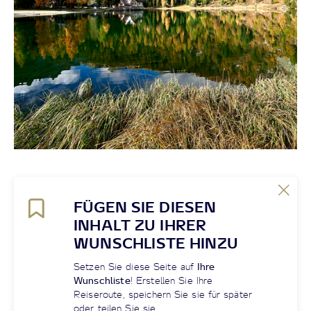
FÜGEN SIE DIESEN
INHALT ZU IHRER
WUNSCHLISTE HINZU
Setzen Sie diese Seite auf
Ihre
Wunschliste
! Erstellen Sie Ihre
Reiseroute, speichern Sie sie für später
oder teilen Sie sie.