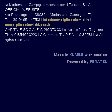
© Madonna di Campiglio Azienda per il Turismo S.p.A. -
OFFICIAL WEB SITE
Via Pradalago 4 – 38086 – Madonna di Campiglio (TN)
Tel +39 0465 447501 |
info@campigliodolomiti.it
|
campigliodolomiti@pec.it
CAPITALE SOCIALE € 216.970,00 | p. iva - c.f. - i.v. Reg. Imp.
TN n. 01854660220 | C.C.I.A.A. di TN R.E.A. n. 0182581 | © All
rights reserved
Made in
KUMBE
with passion
Powered by
FERATEL