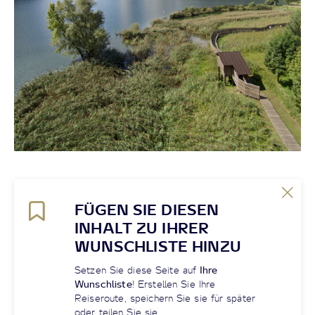
FÜGEN SIE DIESEN
INHALT ZU IHRER
WUNSCHLISTE HINZU
Setzen Sie diese Seite auf
Ihre
Wunschliste
! Erstellen Sie Ihre
Reiseroute, speichern Sie sie für später
oder teilen Sie sie.