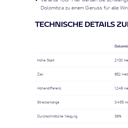
Dolomitica zu einem Genuss für alle Wint
TECHNISCHE DETAILS ZU
Dolomit
Höhe Start
2.100 me
Ziel
852 metr
Höhendifferenz
1.248 me
Streckenlänge
3.455 me
Durchschnittliche Neigung
36%