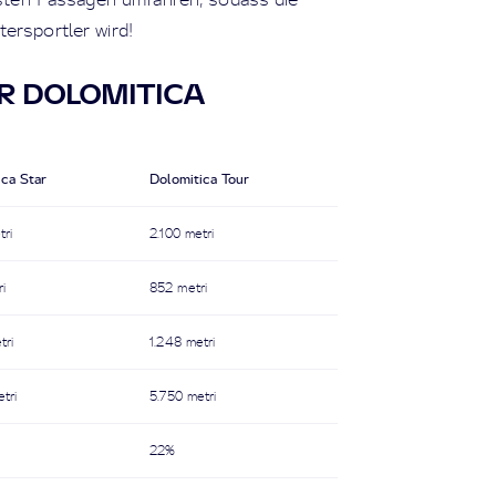
ersportler wird!
R DOLOMITICA
ica Star
Dolomitica Tour
tri
2.100 metri
i
852 metri
tri
1.248 metri
tri
5.750 metri
22%