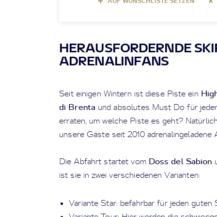
AUF WUNSCHLISTE SETZEN
HERAUSFORDERNDE SKIP
ADRENALINFANS
High
Seit einigen Wintern ist diese Piste ein
di Brenta
und absolutes Must Do für jeden
erraten, um welche Piste es geht? Natürlic
unsere Gäste seit 2010 adrenalingeladene A
Doss del Sabion
Die Abfahrt startet vom
u
ist sie in zwei verschiedenen Varianten:
Variante Star: befahrbar für jeden guten 
Variante Tour: Hier werden die schwieri