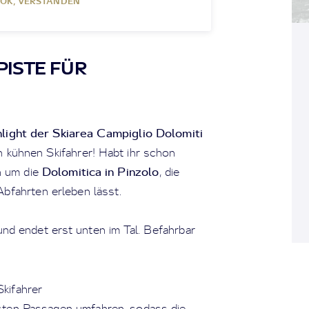
OK, VERSTANDEN
ISTE FÜR
light der Skiarea Campiglio Dolomiti
 kühnen Skifahrer! Habt ihr schon
Dolomitica in Pinzolo
h um die
, die
bfahrten erleben lässt.
nd endet erst unten im Tal. Befahrbar
Skifahrer
gsten Passagen umfahren, sodass die