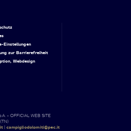
schutz
es
e-Einstellungen
ung zur Barrierefreiheit
ption, Webdesign
.p.A. - OFFICIAL WEB SITE
 (TN)
it
|
campigliodolomiti@pec.it