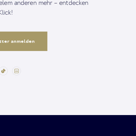
ielem anderen mehr – entdecken
lick!
tter anmelden