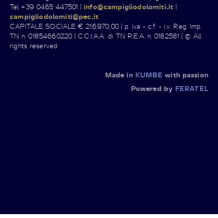
Tel +39 0465 447501 |
info@campigliodolomiti.it
|
campigliodolomiti@pec.it
CAPITALE SOCIALE € 216.970,00 | p. iva - c.f. - i.v. Reg. Imp.
TN n. 01854660220 | C.C.I.A.A. di TN R.E.A. n. 0182581 | © All
rights reserved
Made in
KUMBE
with passion
Powered by
FERATEL