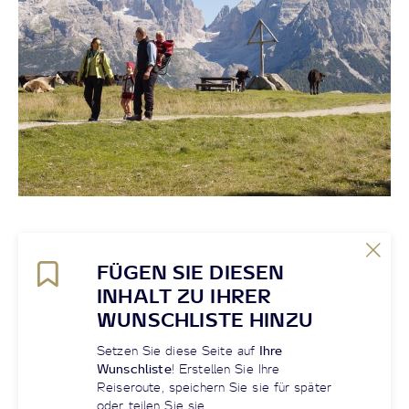
FÜGEN SIE DIESEN
INHALT ZU IHRER
WUNSCHLISTE HINZU
Setzen Sie diese Seite auf
Ihre
Wunschliste
! Erstellen Sie Ihre
Reiseroute, speichern Sie sie für später
oder teilen Sie sie.