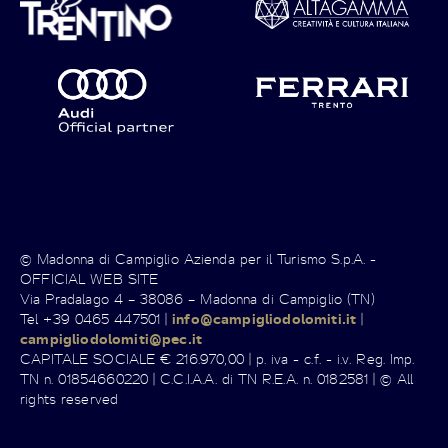
© Madonna di Campiglio Azienda per il Turismo S.p.A. -
OFFICIAL WEB SITE
Via Pradalago 4 – 38086 – Madonna di Campiglio (TN)
Tel +39 0465 447501 |
info@campigliodolomiti.it
|
campigliodolomiti@pec.it
CAPITALE SOCIALE € 216.970,00 | p. iva - c.f. - i.v. Reg. Imp.
TN n. 01854660220 | C.C.I.A.A. di TN R.E.A. n. 0182581 | © All
rights reserved