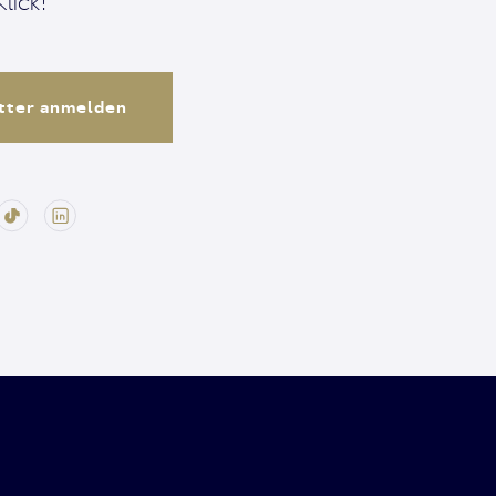
lick!
tter anmelden