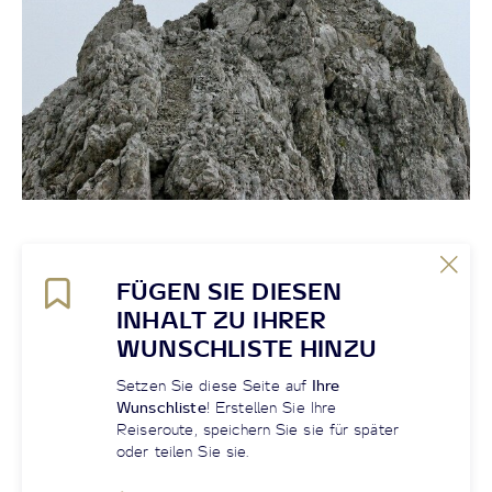
FÜGEN SIE DIESEN
INHALT ZU IHRER
WUNSCHLISTE HINZU
Setzen Sie diese Seite auf
Ihre
Wunschliste
! Erstellen Sie Ihre
Reiseroute, speichern Sie sie für später
oder teilen Sie sie.