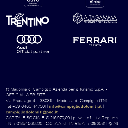
© Madonna di Campiglio Azienda per il Turismo S.p.A. -
OFFICIAL WEB SITE
Via Pradalago 4 – 38086 – Madonna di Campiglio (TN)
Tel +39 0465 447501 |
info@campigliodolomiti.it
|
campigliodolomiti@pec.it
CAPITALE SOCIALE € 216.970,00 | p. iva - c.f. - i.v. Reg. Imp.
TN n. 01854660220 | C.C.I.A.A. di TN R.E.A. n. 0182581 | © All