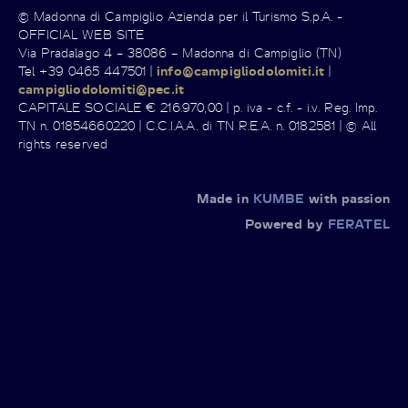
© Madonna di Campiglio Azienda per il Turismo S.p.A. -
OFFICIAL WEB SITE
Via Pradalago 4 – 38086 – Madonna di Campiglio (TN)
Tel +39 0465 447501 |
info@campigliodolomiti.it
|
campigliodolomiti@pec.it
CAPITALE SOCIALE € 216.970,00 | p. iva - c.f. - i.v. Reg. Imp.
TN n. 01854660220 | C.C.I.A.A. di TN R.E.A. n. 0182581 | © All
rights reserved
Made in
KUMBE
with passion
Powered by
FERATEL