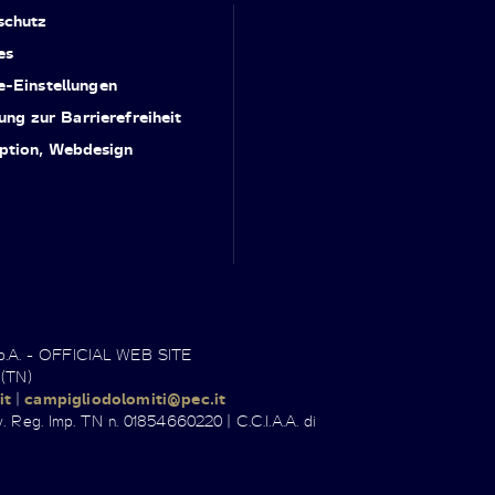
schutz
es
e-Einstellungen
ung zur Barrierefreiheit
ption, Webdesign
.p.A. - OFFICIAL WEB SITE
 (TN)
it
|
campigliodolomiti@pec.it
. Reg. Imp. TN n. 01854660220 | C.C.I.A.A. di