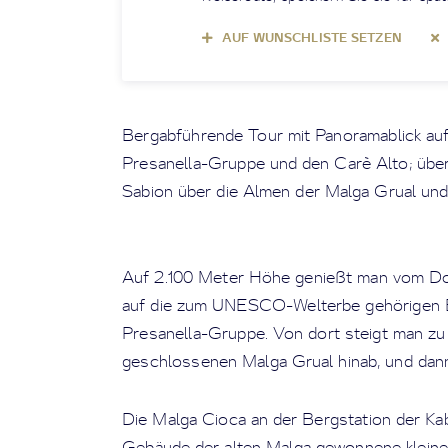
AUF WUNSCHLISTE SETZEN
Bergabführende Tour mit Panoramablick auf
Presanella-Gruppe und den Carè Alto; übe
Sabion über die Almen der Malga Grual un
Auf 2.100 Meter Höhe genießt man vom Do
auf die zum UNESCO-Welterbe gehörigen B
Presanella-Gruppe. Von dort steigt man zu d
geschlossenen Malga Grual hinab, und dann
Die Malga Cioca an der Bergstation der Ka
Gebäude der alten Malga gewonnene kleine B