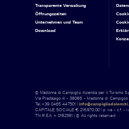
Transparente Verwaltung
Daten
Öffnungszeiten
Cooki
Unternehmen und Team
Cooki
Download
Erklär
Konze
© Madonna di Campiglio Azienda per il Turismo S
Via Pradalago 4 – 38086 – Madonna di Campiglio
Tel +39 0465 447501 |
info@campigliodolomiti.
CAPITALE SOCIALE € 216.970,00 | p. iva - c.f. - i.v
TN R.E.A. n. 0182581 | © All rights reserved