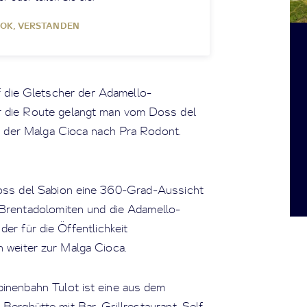
OK, VERSTANDEN
 die Gletscher der Adamello-
r die Route gelangt man vom Doss del
d der Malga Cioca nach Pra Rodont.
ss del Sabion eine 360-Grad-Aussicht
rentadolomiten und die Adamello-
er für die Öffentlichkeit
 weiter zur Malga Cioca.
binenbahn Tulot ist eine aus dem
erghütte mit Bar, Grillrestaurant, Self-