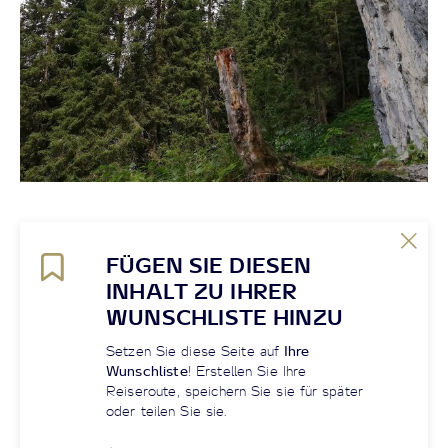
FÜGEN SIE DIESEN
INHALT ZU IHRER
WUNSCHLISTE HINZU
Setzen Sie diese Seite auf
Ihre
Wunschliste
! Erstellen Sie Ihre
Reiseroute, speichern Sie sie für später
oder teilen Sie sie.