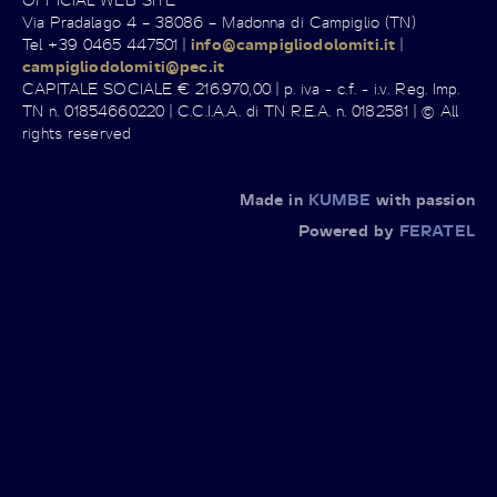
Via Pradalago 4 – 38086 – Madonna di Campiglio (TN)
Tel +39 0465 447501 |
info@campigliodolomiti.it
|
campigliodolomiti@pec.it
CAPITALE SOCIALE € 216.970,00 | p. iva - c.f. - i.v. Reg. Imp.
TN n. 01854660220 | C.C.I.A.A. di TN R.E.A. n. 0182581 | © All
rights reserved
Made in
KUMBE
with passion
Powered by
FERATEL