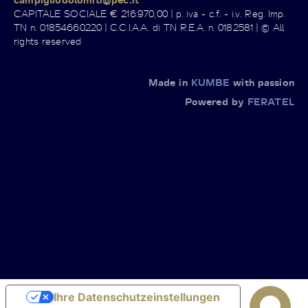
CAPITALE SOCIALE € 216.970,00 | p. iva - c.f. - i.v. Reg. Imp.
TN n. 01854660220 | C.C.I.A.A. di TN R.E.A. n. 0182581 | © All
rights reserved
Made in
KUMBE
with passion
Powered by
FERATEL
Ihre Datenschutzeinstellungen