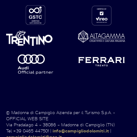
© Madonna di Campiglio Azienda per il Turismo S.p.A. -
OFFICIAL WEB SITE
Via Pradalago 4 – 38086 – Madonna di Campiglio (TN)
Tel +39 0465 447501 |
info@campigliodolomiti.it
|
campigliodolomiti@pec.it