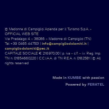
© Madonna di Campiglio Azienda per il Turismo S.p.A. -
OFFICIAL WEB SITE
Via Pradalago 4 – 38086 – Madonna di Campiglio (TN)
Tel +39 0465 447501 |
info@campigliodolomiti.it
|
campigliodolomiti@pec.it
CAPITALE SOCIALE € 216.970,00 | p. iva - c.f. - i.v. Reg. Imp.
TN n. 01854660220 | C.C.I.A.A. di TN R.E.A. n. 0182581 | © All
rights reserved
Made in
KUMBE
with passion
Powered by
FERATEL