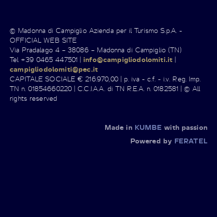
© Madonna di Campiglio Azienda per il Turismo S.p.A. -
OFFICIAL WEB SITE
Via Pradalago 4 – 38086 – Madonna di Campiglio (TN)
Tel +39 0465 447501 |
info@campigliodolomiti.it
|
campigliodolomiti@pec.it
CAPITALE SOCIALE € 216.970,00 | p. iva - c.f. - i.v. Reg. Imp.
TN n. 01854660220 | C.C.I.A.A. di TN R.E.A. n. 0182581 | © All
rights reserved
Made in
KUMBE
with passion
Powered by
FERATEL