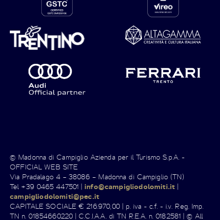
© Madonna di Campiglio Azienda per il Turismo S.p.A. -
OFFICIAL WEB SITE
Via Pradalago 4 – 38086 – Madonna di Campiglio (TN)
Tel +39 0465 447501 |
info@campigliodolomiti.it
|
campigliodolomiti@pec.it
CAPITALE SOCIALE € 216.970,00 | p. iva - c.f. - i.v. Reg. Imp.
TN n. 01854660220 | C.C.I.A.A. di TN R.E.A. n. 0182581 | © All