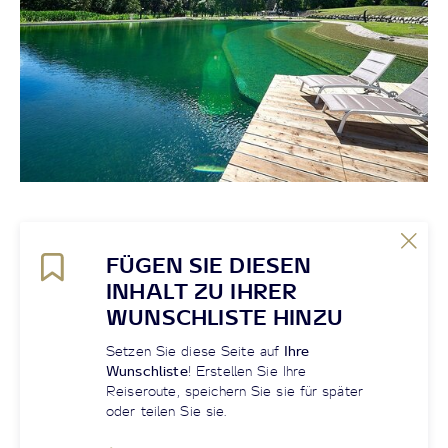
FÜGEN SIE DIESEN
INHALT ZU IHRER
WUNSCHLISTE HINZU
Setzen Sie diese Seite auf
Ihre
Wunschliste
! Erstellen Sie Ihre
Reiseroute, speichern Sie sie für später
oder teilen Sie sie.