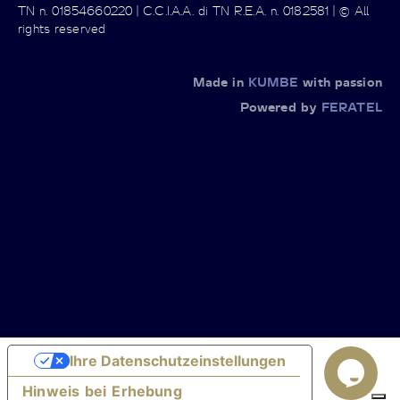
TN n. 01854660220 | C.C.I.A.A. di TN R.E.A. n. 0182581 | © All
rights reserved
Made in
KUMBE
with passion
Powered by
FERATEL
Ihre Datenschutzeinstellungen
Hinweis bei Erhebung