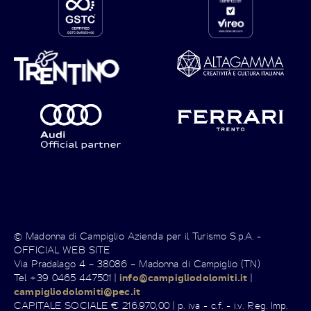
© Madonna di Campiglio Azienda per il Turismo S.p.A. -
OFFICIAL WEB SITE
Via Pradalago 4 – 38086 – Madonna di Campiglio (TN)
Tel +39 0465 447501 |
info@campigliodolomiti.it
|
campigliodolomiti@pec.it
CAPITALE SOCIALE € 216.970,00 | p. iva - c.f. - i.v. Reg. Imp.