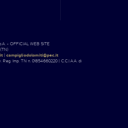
.p.A. - OFFICIAL WEB SITE
 (TN)
it
|
campigliodolomiti@pec.it
. Reg. Imp. TN n. 01854660220 | C.C.I.A.A. di