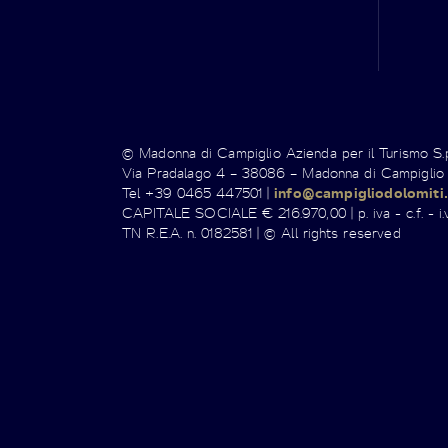
© Madonna di Campiglio Azienda per il Turismo S
Via Pradalago 4 – 38086 – Madonna di Campiglio
Tel +39 0465 447501 |
info@campigliodolomiti.
CAPITALE SOCIALE € 216.970,00 | p. iva - c.f. - i.v
TN R.E.A. n. 0182581 | © All rights reserved