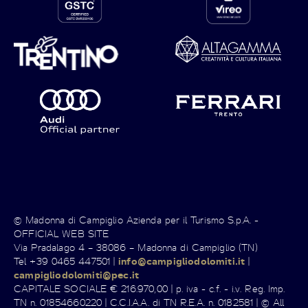
© Madonna di Campiglio Azienda per il Turismo S.p.A. -
OFFICIAL WEB SITE
Via Pradalago 4 – 38086 – Madonna di Campiglio (TN)
Tel +39 0465 447501 |
info@campigliodolomiti.it
|
campigliodolomiti@pec.it
CAPITALE SOCIALE € 216.970,00 | p. iva - c.f. - i.v. Reg. Imp.
TN n. 01854660220 | C.C.I.A.A. di TN R.E.A. n. 0182581 | © All