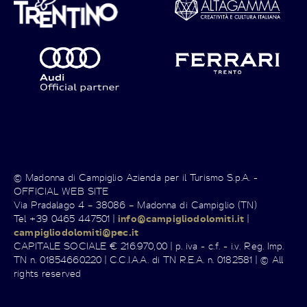
© Madonna di Campiglio Azienda per il Turismo S.p.A. -
OFFICIAL WEB SITE
Via Pradalago 4 – 38086 – Madonna di Campiglio (TN)
Tel +39 0465 447501 |
info@campigliodolomiti.it
|
campigliodolomiti@pec.it
CAPITALE SOCIALE € 216.970,00 | p. iva - c.f. - i.v. Reg. Imp.
TN n. 01854660220 | C.C.I.A.A. di TN R.E.A. n. 0182581 | © All
rights reserved