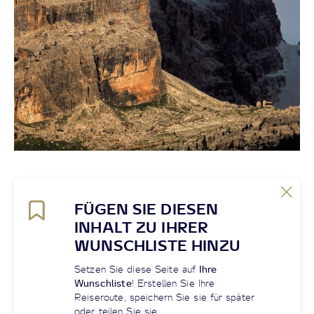
FÜGEN SIE DIESEN
INHALT ZU IHRER
WUNSCHLISTE HINZU
Setzen Sie diese Seite auf
Ihre
Wunschliste
! Erstellen Sie Ihre
Reiseroute, speichern Sie sie für später
oder teilen Sie sie.