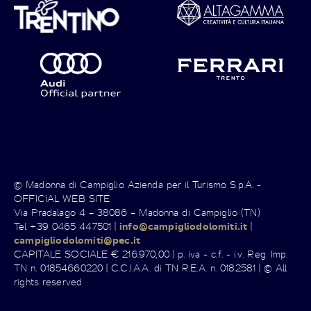
© Madonna di Campiglio Azienda per il Turismo S.p.A. -
OFFICIAL WEB SITE
Via Pradalago 4 – 38086 – Madonna di Campiglio (TN)
Tel +39 0465 447501 |
info@campigliodolomiti.it
|
campigliodolomiti@pec.it
CAPITALE SOCIALE € 216.970,00 | p. iva - c.f. - i.v. Reg. Imp.
TN n. 01854660220 | C.C.I.A.A. di TN R.E.A. n. 0182581 | © All
rights reserved