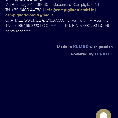
Via Pradalago 4 – 38086 – Madonna di Campiglio (TN)
Tel +39 0465 447501 |
info@campigliodolomiti.it
|
campigliodolomiti@pec.it
CAPITALE SOCIALE € 216.970,00 | p. iva - c.f. - i.v. Reg. Imp.
TN n. 01854660220 | C.C.I.A.A. di TN R.E.A. n. 0182581 | © All
rights reserved
Made in
KUMBE
with passion
Powered by
FERATEL