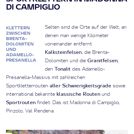
DI CAMPIGLIO
Selten sind die Orte auf der Welt, an
KLETTERN
ZWISCHEN
denen man wenige Kilometer
BRENTA-
voneinander entfernt
DOLOMITEN
UND
Kalksteinfelsen
, die Brenta-
ADAMELLO-
Granitfelsen
PRESANELLA
Dolomiten und die
,
Tonalit
den
des Adamello-
Presanella-Massivs mit zahlreichen
aller Schwierigkeitsgrade
Sportkletterrouten
sowie
klassische Routen
international bekannte
und
Sportrouten
findet: Das ist Madonna di Campiglio,
Pinzolo, Val Rendena.