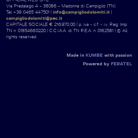
Via Pradalago 4 – 38086 – Madonna di Campiglio (TN)
Tel +39 0465 447501 |
info@campigliodolomiti.it
|
campigliodolomiti@pec.it
CAPITALE SOCIALE € 216.970,00 | p. iva - c.f. - i.v. Reg. Imp.
TN n. 01854660220 | C.C.I.A.A. di TN R.E.A. n. 0182581 | © All
rights reserved
Made in
KUMBE
with passion
Powered by
FERATEL