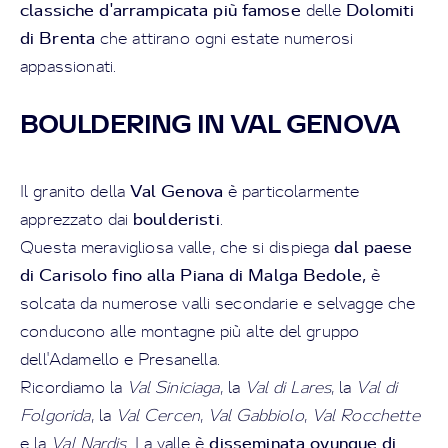
classiche d'arrampicata più famose
Dolomiti
delle
di Brenta
che attirano ogni estate numerosi
appassionati.
BOULDERING IN VAL GENOVA
Val Genova
Il granito della
è particolarmente
boulderisti
apprezzato dai
.
dal paese
Questa meravigliosa valle, che si dispiega
di Carisolo fino alla Piana di Malga Bedole,
è
solcata da numerose valli secondarie e selvagge che
conducono alle montagne più alte del gruppo
dell'Adamello e Presanella.
Ricordiamo la
Val Siniciaga
, la
Val di Lares
, la
Val di
Folgorida
, la
Val Cercen
,
Val Gabbiolo
,
Val Rocchette
disseminata ovunque di
e la
Val Nardis
. La valle è