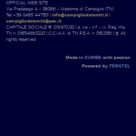
OFFICIAL WEB SITE
Via Pradalago 4 – 38086 – Madonna di Campiglio (TN)
Tel +39 0465 447501 |
info@campigliodolomiti.it
|
campigliodolomiti@pec.it
CAPITALE SOCIALE € 216.970,00 | p. iva - c.f. - i.v. Reg. Imp.
TN n. 01854660220 | C.C.I.A.A. di TN R.E.A. n. 0182581 | © All
rights reserved
Made in
KUMBE
with passion
Powered by
FERATEL