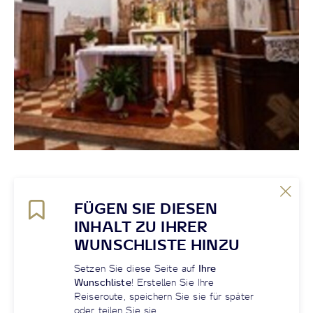
FÜGEN SIE DIESEN
INHALT ZU IHRER
WUNSCHLISTE HINZU
Setzen Sie diese Seite auf
Ihre
Wunschliste
! Erstellen Sie Ihre
Reiseroute, speichern Sie sie für später
oder teilen Sie sie.