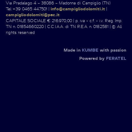
Via Pradalago 4 – 38086 – Madonna di Campiglio (TN)
Tel +39 0465 447501 |
info@campigliodolomiti.it
|
campigliodolomiti@pec.it
CAPITALE SOCIALE € 216.970,00 | p. iva - c.f. - i.v. Reg. Imp.
TN n. 01854660220 | C.C.I.A.A. di TN R.E.A. n. 0182581 | © All
rights reserved
Made in
KUMBE
with passion
Powered by
FERATEL