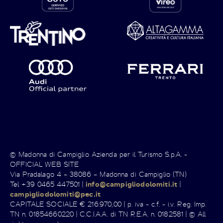
© Madonna di Campiglio Azienda per il Turismo S.p.A. -
OFFICIAL WEB SITE
Via Pradalago 4 – 38086 – Madonna di Campiglio (TN)
Tel +39 0465 447501 |
info@campigliodolomiti.it
|
campigliodolomiti@pec.it
CAPITALE SOCIALE € 216.970,00 | p. iva - c.f. - i.v. Reg. Imp.
TN n. 01854660220 | C.C.I.A.A. di TN R.E.A. n. 0182581 | © All