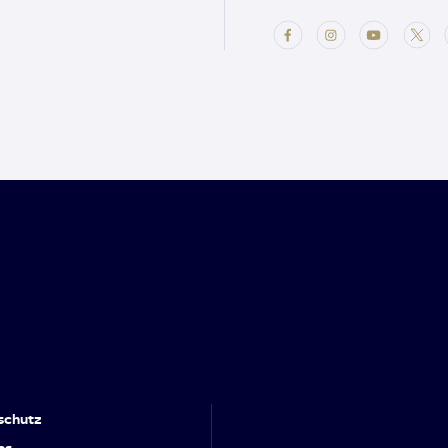
schutz
es