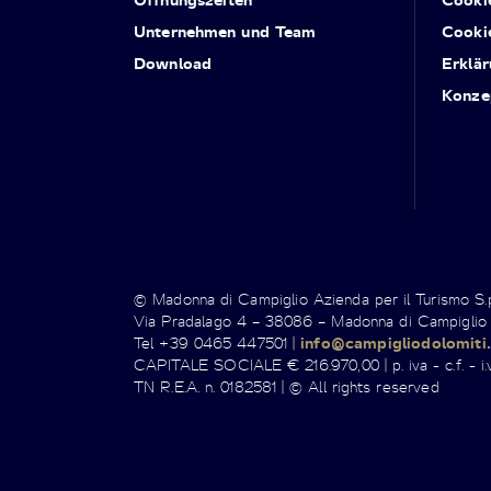
Unternehmen und Team
Cooki
Download
Erklär
Konze
© Madonna di Campiglio Azienda per il Turismo S
Via Pradalago 4 – 38086 – Madonna di Campiglio
Tel +39 0465 447501 |
info@campigliodolomiti.
CAPITALE SOCIALE € 216.970,00 | p. iva - c.f. - i.v
TN R.E.A. n. 0182581 | © All rights reserved