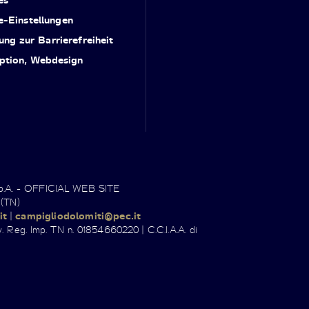
e-Einstellungen
ung zur Barrierefreiheit
ption, Webdesign
.p.A. - OFFICIAL WEB SITE
 (TN)
it
|
campigliodolomiti@pec.it
. Reg. Imp. TN n. 01854660220 | C.C.I.A.A. di