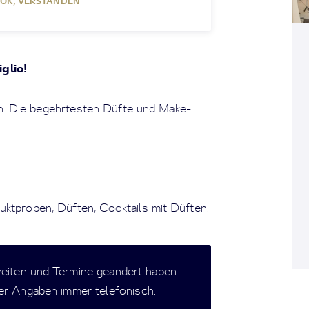
OK, VERSTANDEN
glio!
. Die begehrtesten Düfte und Make-
uktproben, Düften, Cocktails mit Düften.
zeiten und Termine geändert haben
der Angaben immer telefonisch.