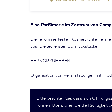
AUF WUNSCHLISTE SETZEN
Eine Parfümerie im Zentrum von Campi
Die renommiertesten Kosmetikunternehmen
ups. Die leckersten Schmuckstücke!
HERVORZUHEBEN:
Organisation von Veranstaltungen mit Prod
Bitte beachten Sie, dass sich Öffnungs
können. Überprüfen Sie die Richtigkeit 