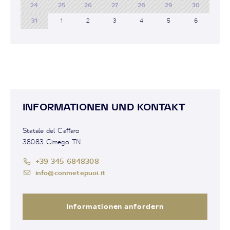
24
25
26
27
28
29
30
31
1
2
3
4
5
6
INFORMATIONEN UND KONTAKT
Statale del Caffaro
38083 Cimego TN
+39 345 6848308
info@conmetepuoi.it
Informationen anfordern