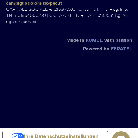
campigliodolomiti@pec.it
CAPITALE SOCIALE € 216.970,00 | p. iva - c.f. - i.v. Reg. Imp.
TN n. 01854660220 | C.C.I.A.A. di TN R.E.A. n. 0182581 | © All
rights reserved
Made in
KUMBE
with passion
Powered by
FERATEL
Ihre Datenschutzeinstellungen