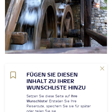
FÜGEN SIE DIESEN
INHALT ZU IHRER
WUNSCHLISTE HINZU
Setzen Sie diese Seite auf
Ihre
Wunschliste
! Erstellen Sie Ihre
Reiseroute, speichern Sie sie für später
oder teilen Sie sie.