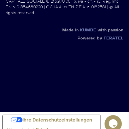
CAPITALE SOCIALE € 216.970,00 | p. iva - c.f. - i.v. Reg. Imp.
TN n. 01854660220 | C.C.I.A.A. di TN R.E.A. n. 0182581 | © All
rights reserved
Made in
KUMBE
with passion
Powered by
FERATEL
Ihre Datenschutzeinstellungen