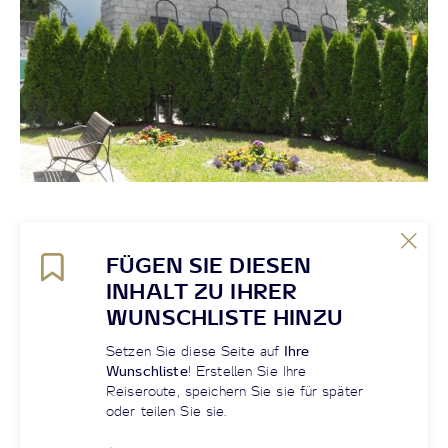
FÜGEN SIE DIESEN
INHALT ZU IHRER
WUNSCHLISTE HINZU
Setzen Sie diese Seite auf
Ihre
Wunschliste
! Erstellen Sie Ihre
Reiseroute, speichern Sie sie für später
oder teilen Sie sie.