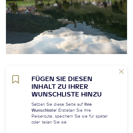
FÜGEN SIE DIESEN
INHALT ZU IHRER
WUNSCHLISTE HINZU
Setzen Sie diese Seite auf
Ihre
Wunschliste
! Erstellen Sie Ihre
Reiseroute, speichern Sie sie für später
oder teilen Sie sie.