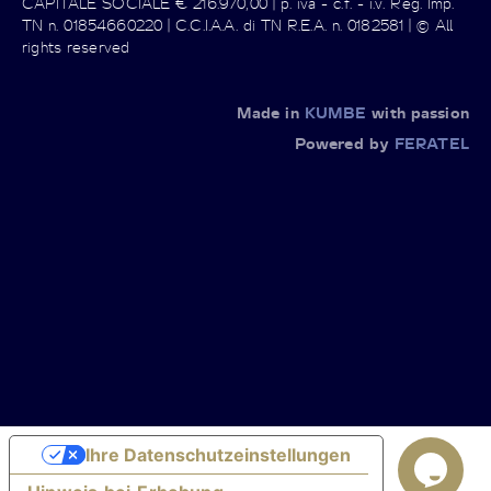
CAPITALE SOCIALE € 216.970,00 | p. iva - c.f. - i.v. Reg. Imp.
TN n. 01854660220 | C.C.I.A.A. di TN R.E.A. n. 0182581 | © All
rights reserved
Made in
KUMBE
with passion
Powered by
FERATEL
Ihre Datenschutzeinstellungen