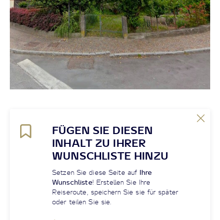
FÜGEN SIE DIESEN
INHALT ZU IHRER
WUNSCHLISTE HINZU
Setzen Sie diese Seite auf
Ihre
Wunschliste
! Erstellen Sie Ihre
Reiseroute, speichern Sie sie für später
oder teilen Sie sie.