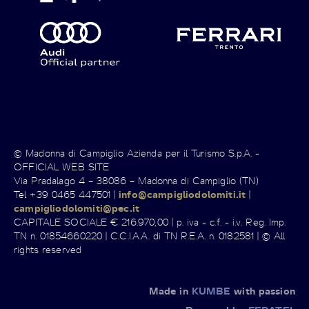
© Madonna di Campiglio Azienda per il Turismo S.p.A. -
OFFICIAL WEB SITE
Via Pradalago 4 – 38086 – Madonna di Campiglio (TN)
Tel +39 0465 447501 |
info@campigliodolomiti.it
|
campigliodolomiti@pec.it
CAPITALE SOCIALE € 216.970,00 | p. iva - c.f. - i.v. Reg. Imp.
TN n. 01854660220 | C.C.I.A.A. di TN R.E.A. n. 0182581 | © All
rights reserved
Made in
KUMBE
with passion