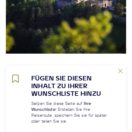
FÜGEN SIE DIESEN
INHALT ZU IHRER
WUNSCHLISTE HINZU
Setzen Sie diese Seite auf
Ihre
Wunschliste
! Erstellen Sie Ihre
Reiseroute, speichern Sie sie für später
oder teilen Sie sie.