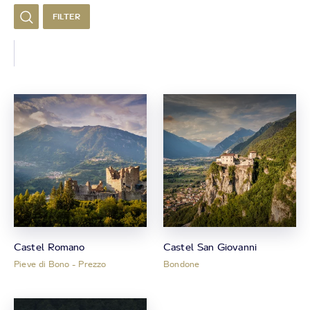
FILTER
Castel Romano
Castel San Giovanni
Pieve di Bono - Prezzo
Bondone