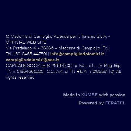
© Madonna di Campiglio Azienda per il Turismo S.p.A. -
OFFICIAL WEB SITE
Via Pradalago 4 – 38086 – Madonna di Campiglio (TN)
Tel +39 0465 447501 |
info@campigliodolomiti.it
|
campigliodolomiti@pec.it
CAPITALE SOCIALE € 216.970,00 | p. iva - c.f. - i.v. Reg. Imp.
TN n. 01854660220 | C.C.I.A.A. di TN R.E.A. n. 0182581 | © All
rights reserved
Made in
KUMBE
with passion
Powered by
FERATEL