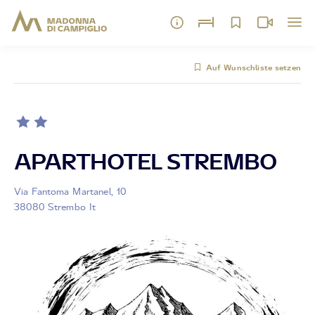
Auf Wunschliste setzen
APARTHOTEL STREMBO
Via Fantoma Martanel, 10
38080 Strembo It