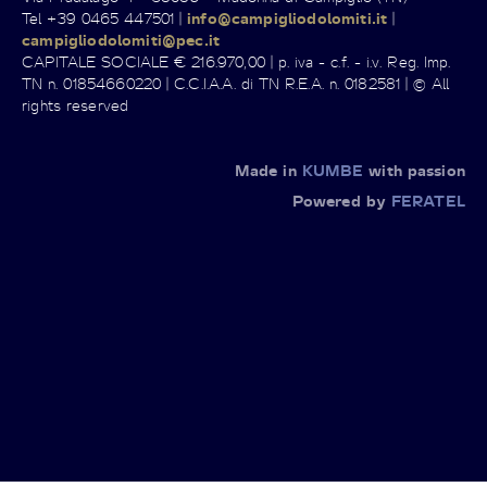
Tel +39 0465 447501 |
info@campigliodolomiti.it
|
campigliodolomiti@pec.it
CAPITALE SOCIALE € 216.970,00 | p. iva - c.f. - i.v. Reg. Imp.
TN n. 01854660220 | C.C.I.A.A. di TN R.E.A. n. 0182581 | © All
rights reserved
Made in
KUMBE
with passion
Powered by
FERATEL