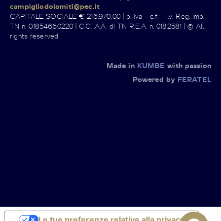
campigliodolomiti@pec.it
CAPITALE SOCIALE € 216.970,00 | p. iva - c.f. - i.v. Reg. Imp.
TN n. 01854660220 | C.C.I.A.A. di TN R.E.A. n. 0182581 | © All
rights reserved
Made in
KUMBE
with passion
Powered by
FERATEL
Le tue preferenze relative alla privacy