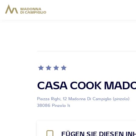
CASA COOK MAD
Piazza Righi, 12 Madonna Di Campiglio (pinzolo)
38086 Pinzolo It
FÜGEN SIE DIESEN IN