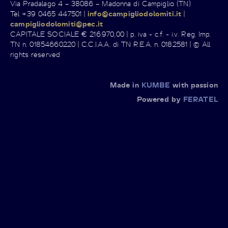
Via Pradalago 4 – 38086 – Madonna di Campiglio (TN)
Tel +39 0465 447501 |
info@campigliodolomiti.it
|
campigliodolomiti@pec.it
CAPITALE SOCIALE € 216.970,00 | p. iva - c.f. - i.v. Reg. Imp.
TN n. 01854660220 | C.C.I.A.A. di TN R.E.A. n. 0182581 | © All
rights reserved
Made in
KUMBE
with passion
Powered by
FERATEL