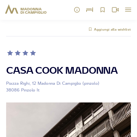
Aggiungi alla wishlist
CASA COOK MADONNA
Piazza Righi, 12 Madonna Di Campiglio (pinzolo)
38086 Pinzolo It