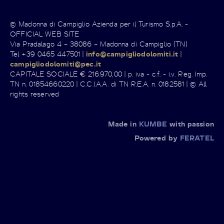
© Madonna di Campiglio Azienda per il Turismo S.p.A. -
OFFICIAL WEB SITE
Via Pradalago 4 – 38086 – Madonna di Campiglio (TN)
Tel +39 0465 447501 |
info@campigliodolomiti.it
|
campigliodolomiti@pec.it
CAPITALE SOCIALE € 216.970,00 | p. iva - c.f. - i.v. Reg. Imp.
TN n. 01854660220 | C.C.I.A.A. di TN R.E.A. n. 0182581 | © All
rights reserved
Made in
KUMBE
with passion
Powered by
FERATEL