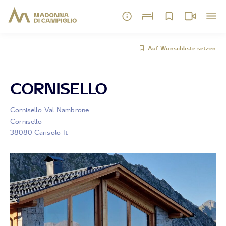
Auf Wunschliste setzen
CORNISELLO
Cornisello Val Nambrone
Cornisello
38080 Carisolo It