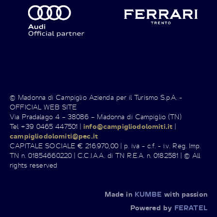
© Madonna di Campiglio Azienda per il Turismo S.p.A. -
OFFICIAL WEB SITE
Via Pradalago 4 – 38086 – Madonna di Campiglio (TN)
Tel +39 0465 447501 |
info@campigliodolomiti.it
|
campigliodolomiti@pec.it
CAPITALE SOCIALE € 216.970,00 | p. iva - c.f. - i.v. Reg. Imp.
TN n. 01854660220 | C.C.I.A.A. di TN R.E.A. n. 0182581 | © All
rights reserved
Made in
KUMBE
with passion
Powered by
FERATEL